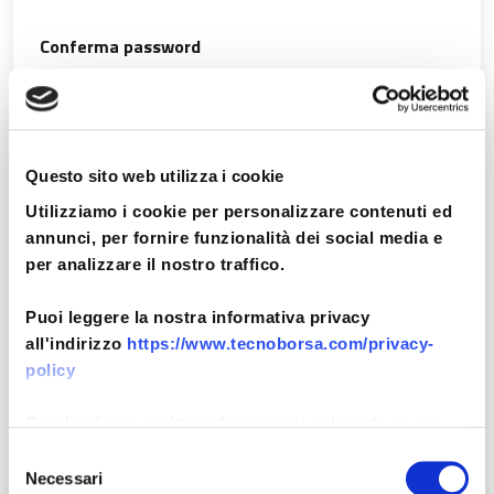
Conferma password
Telefono *
Questo sito web utilizza i cookie
Utilizziamo i cookie per personalizzare contenuti ed
annunci, per fornire funzionalità dei social media e
per analizzare il nostro traffico.
Professione *
Puoi leggere la nostra informativa privacy
all'indirizzo
https://www.tecnoborsa.com/privacy-
policy
Società (Facoltativo)
Condividiamo inoltre informazioni sul modo in cui
utilizza il nostro sito con i nostri partner che si
Selezione
occupano di analisi dei dati web, pubblicità e social
Necessari
del