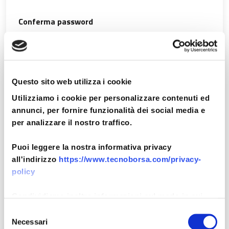
Conferma password
Telefono *
Questo sito web utilizza i cookie
Utilizziamo i cookie per personalizzare contenuti ed
annunci, per fornire funzionalità dei social media e
per analizzare il nostro traffico.
Professione *
Puoi leggere la nostra informativa privacy
all'indirizzo
https://www.tecnoborsa.com/privacy-
policy
Società (Facoltativo)
Condividiamo inoltre informazioni sul modo in cui
utilizza il nostro sito con i nostri partner che si
Selezione
occupano di analisi dei dati web, pubblicità e social
Necessari
del