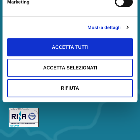
Marketing
Amministrazione
Amministrazione
Mostra dettagli
Società trasparente
Servizi
ACCETTA TUTTI
Corsi
Certificazione
Analisi di Mercato
ACCETTA SELEZIONATI
Borsa Immobiliare
Company Profile
RIFIUTA
Company Profile Description