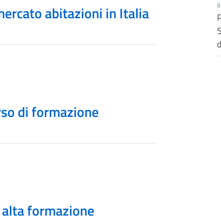
8
rcato abitazioni in Italia
P
d
orso di formazione
i alta formazione