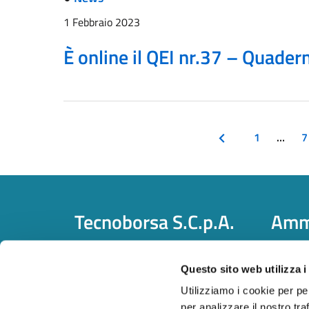
1 Febbraio 2023
È online il QEI nr.37 – Quade
1
…
7
Tecnoborsa S.C.p.A.
Ammi
P. IVA:
05375771002
Amminis
Pec: tecnoborsa@legalmail.it
Società
Questo sito web utilizza i
Centralino: +39.06.57300710
Utilizziamo i cookie per pe
per analizzare il nostro traf