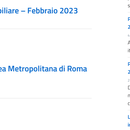
s
liare – Febbraio 2023
4
A
i
rea Metropolitana di Roma
2
D
m
c
L