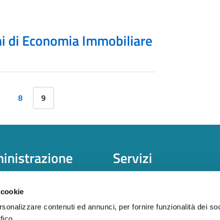
rni di Economia Immobiliare
8
9
nistrazione
Servizi
trazione
Corsi
 trasparente
Certificazione
 cookie
Analisi di Mercato
rsonalizzare contenuti ed annunci, per fornire funzionalità dei so
Borsa Immobiliare
fico.