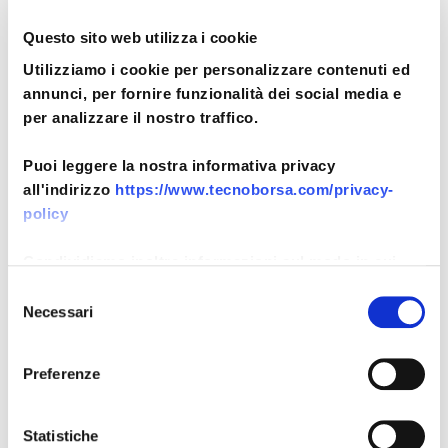
Bandi di gara e contratti
Questo sito web utilizza i cookie
Utilizziamo i cookie per personalizzare contenuti ed
Sovvenzioni, contributi, sussidi, vantaggi
annunci, per fornire funzionalità dei social media e
economici
per analizzare il nostro traffico.
Bilanci
Puoi leggere la nostra informativa privacy
Beni immobili e gestione del patrimonio
all'indirizzo
https://www.tecnoborsa.com/privacy-
policy
Controlli e rilievi sull’amministrazione
Servizi erogati
Condividiamo inoltre informazioni sul modo in cui
utilizza il nostro sito con i nostri partner che si
Selezione
Pagamenti dell’amministrazione
occupano di analisi dei dati web, pubblicità e social
Necessari
del
media, i quali potrebbero combinarle con altre
Opere pubbliche
consenso
informazioni che ha fornito loro o che hanno raccolto
Preferenze
Informazioni ambientali
dal suo utilizzo dei loro servizi.
Altri contenuti – Prevenzione della
Statistiche
corruzione