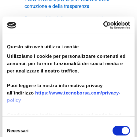
corruzione e della trasparenza
Responsabile della prevenzione della
corruzione e della trasparenza
Relazione del responsabile della
prevenzione della corruzione e della
Questo sito web utilizza i cookie
trasparenza
Utilizziamo i cookie per personalizzare contenuti ed
annunci, per fornire funzionalità dei social media e
Atti di accertamento delle violazioni
per analizzare il nostro traffico.
Modulo per la segnalazione di
Puoi leggere la nostra informativa privacy
condotte illecite
all'indirizzo
https://www.tecnoborsa.com/privacy-
policy
Condividiamo inoltre informazioni sul modo in cui
I dati personali sono riutilizzabili solo
utilizza il nostro sito con i nostri partner che si
Selezione
alle condizioni previste dalla normativa
occupano di analisi dei dati web, pubblicità e social
Necessari
del
vigente.
media, i quali potrebbero combinarle con altre