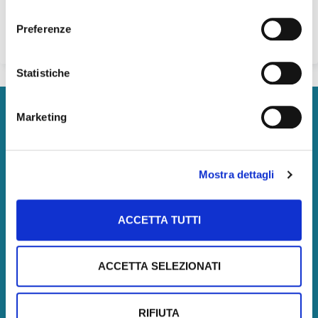
consenso
informazioni che ha fornito loro o che hanno raccolto
Preferenze
dal suo utilizzo dei loro servizi.
Statistiche
Marketing
Tecnoborsa S.C.p.A.
P. IVA:
05375771002
Pec: tecnoborsa@legalmail.it
Mostra dettagli
Centralino: +39.06.57300710
ACCETTA TUTTI
Amministrazione
ACCETTA SELEZIONATI
Amministrazione
Società trasparente
RIFIUTA