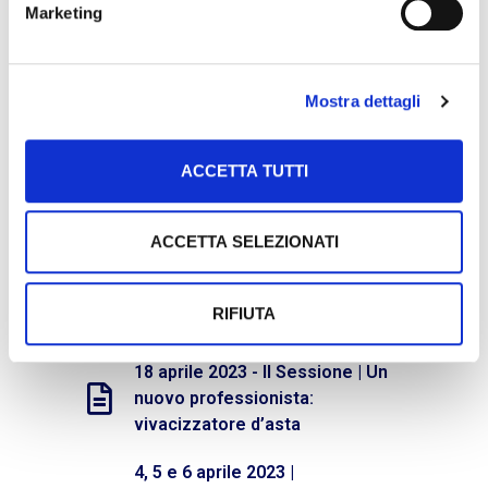
Marketing
sfruttarli al meglio
28 settembre 2023 - 2, 5, 9 e 12
ottobre 2023 | Sessioni
Mostra dettagli
formative
ACCETTA TUTTI
20 e 25 luglio 2023 | Laboratori
su case studies
ACCETTA SELEZIONATI
20 aprile 2023 | Guida pratica alla
ricerca dei comparabili nel
metodo del confronto di
RIFIUTA
mercato (MCA)
18 aprile 2023 - II Sessione | Un
nuovo professionista:
vivacizzatore d’asta
4, 5 e 6 aprile 2023 |