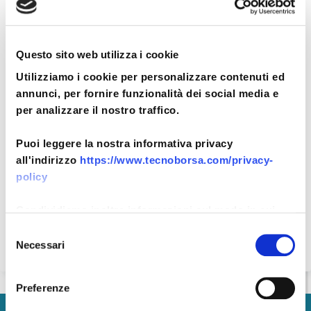
Contatti
Tel. +39.06.57300710 E-Mail:
info@tecnoborsa.com
Pec:
Questo sito web utilizza i cookie
tecnoborsa@legalmail.it
Utilizziamo i cookie per personalizzare contenuti ed
annunci, per fornire funzionalità dei social media e
per analizzare il nostro traffico.
Puoi leggere la nostra informativa privacy
all'indirizzo
https://www.tecnoborsa.com/privacy-
policy
Condividiamo inoltre informazioni sul modo in cui
utilizza il nostro sito con i nostri partner che si
Selezione
occupano di analisi dei dati web, pubblicità e social
Necessari
del
media, i quali potrebbero combinarle con altre
consenso
informazioni che ha fornito loro o che hanno raccolto
Preferenze
dal suo utilizzo dei loro servizi.