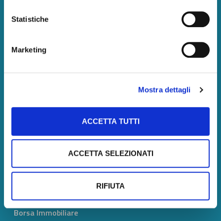
Statistiche
Tecnoborsa S.C.p.A.
P. IVA:
05375771002
Marketing
Pec: tecnoborsa@legalmail.it
Centralino: +39.06.57300710
Mostra dettagli
Amministrazione
ACCETTA TUTTI
Amministrazione
Società trasparente
ACCETTA SELEZIONATI
Servizi
Corsi
RIFIUTA
Certificazione
Analisi di Mercato
Borsa Immobiliare