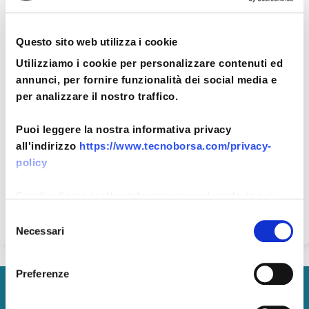
IBAN e pagamenti informatici
Questo sito web utilizza i cookie
Utilizziamo i cookie per personalizzare contenuti ed
annunci, per fornire funzionalità dei social media e
per analizzare il nostro traffico.
Data di aggiornamento: 10 novembre
2021
Puoi leggere la nostra informativa privacy
I dati personali sono riutilizzabili solo
all'indirizzo
https://www.tecnoborsa.com/privacy-
alle condizioni previste dalla normativa
policy
vigente.
Condividiamo inoltre informazioni sul modo in cui
utilizza il nostro sito con i nostri partner che si
Selezione
occupano di analisi dei dati web, pubblicità e social
Necessari
del
media, i quali potrebbero combinarle con altre
consenso
informazioni che ha fornito loro o che hanno raccolto
Preferenze
dal suo utilizzo dei loro servizi.
Tecnoborsa S.C.p.A.