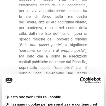
certamente amato dai suoi concittadini,
per cui viveva praticamente confinato tra
le vie di Borgo sulla riva destra
del Tevere, anzi gli era addirittura vietato,
per prudenza, recarsi nel centro della
città, dall’altro lato del fiume (così si
spiega l’origine del proverbio romano
“
Boia nun passa ponte
“, a significare
“
ciascuno se ne stia al proprio posto
“).
Ma dato che a Roma le esecuzioni
capitali pubbliche decretate dal Papa Re,
soprattutto quelle “esemplari” per il
popolo, non avvenivano nel borgo
papalino, ma sull’altra sponda
del Tevere ( di solito a piazza del
Popolo, piazza di Ponte, Campo de’
Fiori o in via dei Cerchi), in eccezione al
Questo sito web utilizza i cookie
divieto, Bugatti doveva attraversare
Utilizziamo i cookie per personalizzare contenuti ed