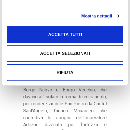
EDIFICAZIONE
La struttura della zona rimase inalterata
Mostra dettagli
finchè con il nuovo Piano Regolatore
Generale di Roma voluto da Benito
Mussolini, Borgo è rivoluzionato dal
ACCETTA TUTTI
progetto di trasformazione del centro
storico e in pochi anni è interessato da
ACCETTA SELEZIONATI
una importante serie di interventi tanto
che nel 1937 è completata la
demolizione della Spina di Borgo, così
RIFIUTA
chiamata perché i suoi edifici erano
racchiusi tra due strade convergenti,
Borgo Nuovo e Borgo Vecchio, che
davano all’isolato la forma di un triangolo,
per rendere visibile San Pietro da Castel
Sant’Angelo, l’antico Mausoleo che
custodiva le spoglie dell’Imperatore
Adriano divenuto poi fortezza e