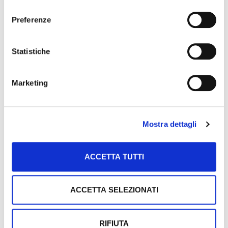
Maria da Bitonto.
consenso
informazioni che ha fornito loro o che hanno raccolto
Si tratta di una breve galleria che appare
Preferenze
dal suo utilizzo dei loro servizi.
essere ben più ampia riuscendo a far
sembrare a grandezza naturale la piccola
scultura raffigurante un guerriero
Statistiche
posizionata in epoca successiva sullo
sfondo, per rendere più evidente
Marketing
l’illusione ottica.
Mostra dettagli
ACCETTA TUTTI
ACCETTA SELEZIONATI
RIFIUTA