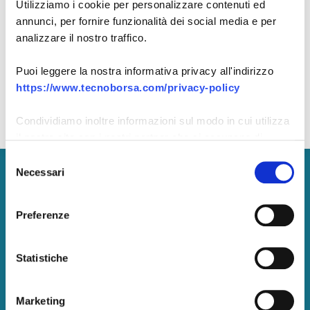
Ricordami
Utilizziamo i cookie per personalizzare contenuti ed
Password dimenticata?
annunci, per fornire funzionalità dei social media e per
analizzare il nostro traffico.
ACCEDI
Puoi leggere la nostra informativa privacy all'indirizzo
https://www.tecnoborsa.com/privacy-policy
Non hai un account?
Registrati ora
Condividiamo inoltre informazioni sul modo in cui utilizza
il nostro sito con i nostri partner che si occupano di
analisi dei dati web, pubblicità e social media, i quali
Selezione
potrebbero combinarle con altre informazioni che ha
Necessari
del
Tecnoborsa S.C.p.A.
fornito loro o che hanno raccolto dal suo utilizzo dei loro
consenso
servizi.
P. IVA:
05375771002
Preferenze
Pec: tecnoborsa@legalmail.it
Centralino: +39.06.57300710
Statistiche
Marketing
Amministrazione