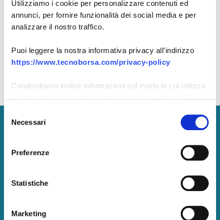
Ricordami
Utilizziamo i cookie per personalizzare contenuti ed
Password dimenticata?
annunci, per fornire funzionalità dei social media e per
analizzare il nostro traffico.
ACCEDI
Puoi leggere la nostra informativa privacy all'indirizzo
https://www.tecnoborsa.com/privacy-policy
Non hai un account?
Registrati ora
Condividiamo inoltre informazioni sul modo in cui utilizza
il nostro sito con i nostri partner che si occupano di
analisi dei dati web, pubblicità e social media, i quali
Selezione
potrebbero combinarle con altre informazioni che ha
Necessari
del
Tecnoborsa S.C.p.A.
fornito loro o che hanno raccolto dal suo utilizzo dei loro
consenso
servizi.
P. IVA:
05375771002
Preferenze
Pec: tecnoborsa@legalmail.it
Centralino: +39.06.57300710
Statistiche
Marketing
Amministrazione