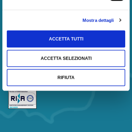
Amministrazione
Società trasparente
Mostra dettagli
Servizi
Corsi
ACCETTA TUTTI
Certificazione
Analisi di Mercato
ACCETTA SELEZIONATI
Borsa Immobiliare
Company Profile
RIFIUTA
Company Profile Description