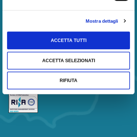
Amministrazione
Società trasparente
Mostra dettagli
Servizi
Corsi
ACCETTA TUTTI
Certificazione
Analisi di Mercato
ACCETTA SELEZIONATI
Borsa Immobiliare
Company Profile
RIFIUTA
Company Profile Description