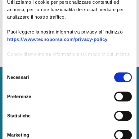
Ricordami
Utilizziamo i cookie per personalizzare contenuti ed
Password dimenticata?
annunci, per fornire funzionalità dei social media e per
analizzare il nostro traffico.
ACCEDI
Puoi leggere la nostra informativa privacy all'indirizzo
https://www.tecnoborsa.com/privacy-policy
Non hai un account?
Registrati ora
Condividiamo inoltre informazioni sul modo in cui utilizza
il nostro sito con i nostri partner che si occupano di
analisi dei dati web, pubblicità e social media, i quali
Selezione
potrebbero combinarle con altre informazioni che ha
Necessari
del
Tecnoborsa S.C.p.A.
fornito loro o che hanno raccolto dal suo utilizzo dei loro
consenso
servizi.
P. IVA:
05375771002
Preferenze
Pec: tecnoborsa@legalmail.it
Centralino: +39.06.57300710
Statistiche
Marketing
Amministrazione