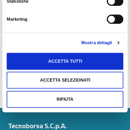
Statistiche
la zona dove scegliere la propria abitazione o investire
per la propria attività.
Marketing
Grazie a questo lavoro di analisi del territorio,
gli agenti
della Borsa immobiliare di Roma
da oggi hanno
uno
strumento che aiuta ad individuare la soluzione
Mostra dettagli
migliore in termini di ideale aderenza ai bisogni della
propria clientela, sulla base di elementi oggettivi e
misurabili.
ACCETTA TUTTI
ACCETTA SELEZIONATI
RIFIUTA
Tecnoborsa S.C.p.A.