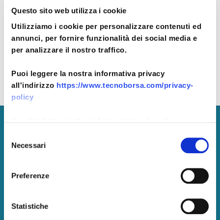
Ricordami
Password dimenticata?
Questo sito web utilizza i cookie
Utilizziamo i cookie per personalizzare contenuti ed
annunci, per fornire funzionalità dei social media e
ACCEDI
per analizzare il nostro traffico.
Non hai un account?
Registrati ora
Puoi leggere la nostra informativa privacy
all'indirizzo
https://www.tecnoborsa.com/privacy-
policy
Condividiamo inoltre informazioni sul modo in cui
Tecnoborsa S.C.p.A.
utilizza il nostro sito con i nostri partner che si
Selezione
occupano di analisi dei dati web, pubblicità e social
Necessari
del
P. IVA:
05375771002
media, i quali potrebbero combinarle con altre
consenso
Pec: tecnoborsa@legalmail.it
informazioni che ha fornito loro o che hanno raccolto
Centralino: +39.06.57300710
Preferenze
dal suo utilizzo dei loro servizi.
Statistiche
Amministrazione