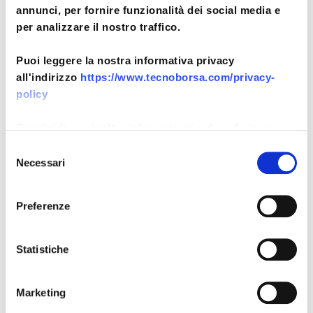
Panorama di Economia Immobiliare –
annunci, per fornire funzionalità dei social media e
Luglio 2026
per analizzare il nostro traffico.
4 Agosto 2026
Al 31 dicembre 2025, lo stock
Puoi leggere la nostra informativa privacy
immobiliare italiano supera i 79 milioni
all'indirizzo
https://www.tecnoborsa.com/privacy-
di unità o porzioni...
policy
Panorama di Economia Immobiliare –
Condividiamo inoltre informazioni sul modo in cui
Giugno 2026
utilizza il nostro sito con i nostri partner che si
Selezione
2 Luglio 2026
occupano di analisi dei dati web, pubblicità e social
Necessari
del
Dopo un III trimestre ancora positivo, il
media, i quali potrebbero combinarle con altre
consenso
mercato immobiliare italiano chiude il
informazioni che ha fornito loro o che hanno raccolto
2025 con segnali di rallentamento...
Preferenze
dal suo utilizzo dei loro servizi.
L’evoluzione dell’abitare e il mercato
immobiliare – Comunicato stampa
Statistiche
8 Giugno 2026
Presentato presso la Sala del Tempio
Marketing
di Vibia Sabina e Adriano della Camera