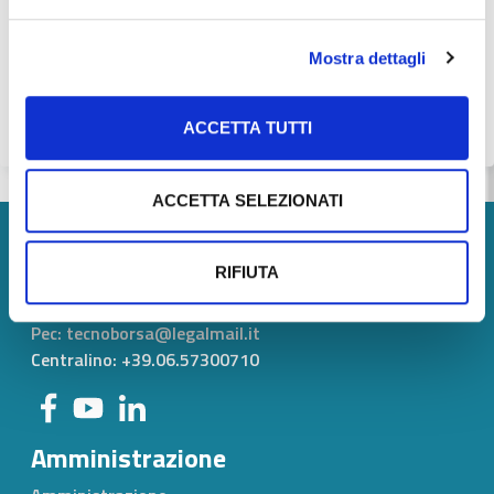
di Commercio di Roma, un focus...
Mostra dettagli
ACCETTA TUTTI
ACCETTA SELEZIONATI
Tecnoborsa S.C.p.A.
RIFIUTA
P. IVA:
05375771002
Pec: tecnoborsa@legalmail.it
Centralino: +39.06.57300710
Amministrazione