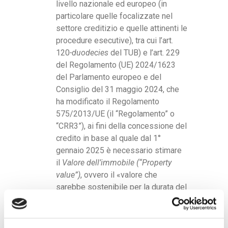
livello nazionale ed europeo (in
particolare quelle focalizzate nel
settore creditizio e quelle attinenti le
procedure esecutive), tra cui l’art.
120
-duodecies
del TUB) e l’art. 229
del Regolamento (UE) 2024/1623
del Parlamento europeo e del
Consiglio del 31 maggio 2024, che
ha modificato il Regolamento
575/2013/UE (il “Regolamento” o
“CRR3”), ai fini della concessione del
credito in base al quale dal 1°
gennaio 2025 è necessario stimare
il
Valore dell’immobile (“Property
value”)
, ovvero il «valore che
sarebbe sostenibile per la durata del
prestito»;
le norme che identificano le
caratteristiche dei valutatori (periti)