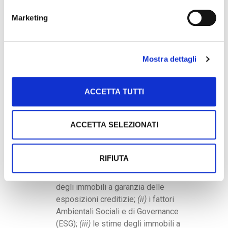
i procedimenti e le metodiche di
stima adottate negli standard
Marketing
valutativi internazionali
(Market
approach, Income approach e Cost
approach)
, consolidati nella
Mostra dettagli
letteratura estimativa internazionale
nonché nel Codice medesimo;
gli elementi essenziali per la
ACCETTA TUTTI
stesura del Rapporto di valutazione;
le metodologie di revisione del
ACCETTA SELEZIONATI
Rapporto di valutazione ad opera di
un valutatore diverso da quello che
ha svolto la stima;
RIFIUTA
specifici temi delle valutazioni
immobiliari riguardanti:
(i)
le stime
degli immobili a garanzia delle
esposizioni creditizie;
(ii)
i fattori
Ambientali Sociali e di Governance
(ESG);
(iii)
le stime degli immobili a