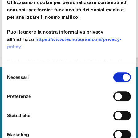
Utilizziamo i cookie per personalizzare contenuti ed
annunci, per fornire funzionalità dei social media e
per analizzare il nostro traffico.
Data di aggiornamento: 11 novembre
2021
Puoi leggere la nostra informativa privacy
all'indirizzo
https://www.tecnoborsa.com/privacy-
policy
Condividiamo inoltre informazioni sul modo in cui
utilizza il nostro sito con i nostri partner che si
Selezione
occupano di analisi dei dati web, pubblicità e social
Necessari
del
Tecnoborsa S.C.p.A.
media, i quali potrebbero combinarle con altre
consenso
informazioni che ha fornito loro o che hanno raccolto
P. IVA:
05375771002
Preferenze
dal suo utilizzo dei loro servizi.
Pec: tecnoborsa@legalmail.it
Centralino: +39.06.57300710
Statistiche
Marketing