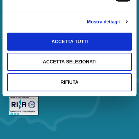
Amministrazione
Amministrazione
Società trasparente
Mostra dettagli
Servizi
Corsi
ACCETTA TUTTI
Certificazione
Analisi di Mercato
ACCETTA SELEZIONATI
Borsa Immobiliare
Company Profile
RIFIUTA
Company Profile Description