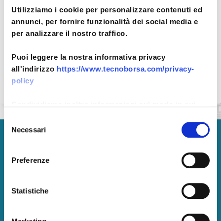
sezione
Utilizziamo i cookie per personalizzare contenuti ed
annunci, per fornire funzionalità dei social media e
per analizzare il nostro traffico.
Data di aggiornamento: 11 novembre
Puoi leggere la nostra informativa privacy
2021
all'indirizzo
https://www.tecnoborsa.com/privacy-
policy
Condividiamo inoltre informazioni sul modo in cui
utilizza il nostro sito con i nostri partner che si
Selezione
occupano di analisi dei dati web, pubblicità e social
Necessari
del
media, i quali potrebbero combinarle con altre
consenso
Tecnoborsa S.C.p.A.
informazioni che ha fornito loro o che hanno raccolto
Preferenze
dal suo utilizzo dei loro servizi.
P. IVA:
05375771002
Pec: tecnoborsa@legalmail.it
Centralino: +39.06.57300710
Statistiche