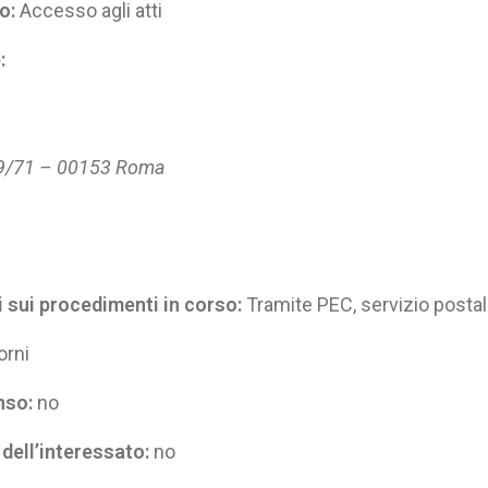
o:
Accesso agli atti
:
 69/71 – 00153 Roma
 sui procedimenti in corso:
Tramite PEC, servizio posta
orni
nso:
no
dell’interessato:
no