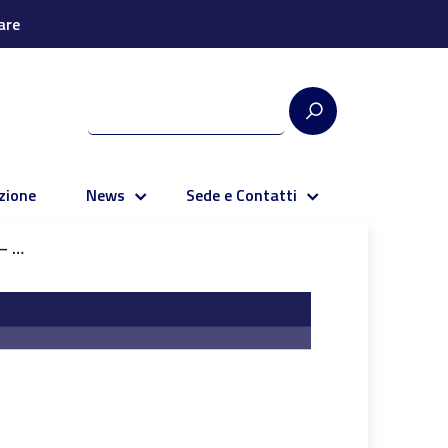
are
zione
News
Sede e Contatti
25