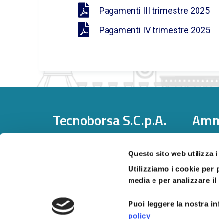
Pagamenti III trimestre 2025
Pagamenti IV trimestre 2025
Tecnoborsa S.C.p.A.
Amm
P. IVA:
05375771002
Ammini
Pec: tecnoborsa@legalmail.it
Società
Questo sito web utilizza i
Centralino: +39.06.57300710
Utilizziamo i cookie per 
media e per analizzare il 
Puoi leggere la nostra in
policy