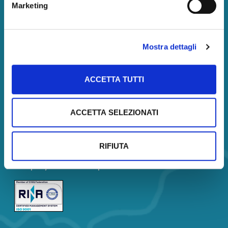
Marketing
Amministrazione
Amministrazione
Mostra dettagli
Società trasparente
Servizi
ACCETTA TUTTI
Corsi
Certificazione
ACCETTA SELEZIONATI
Analisi di Mercato
Borsa Immobiliare
Company Profile
RIFIUTA
Company Profile Description